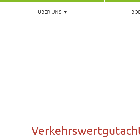
ÜBER UNS
▾
BO
Verkehrswertgutach